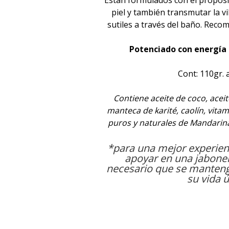
Están formulados con el propósi
piel y también transmutar la v
sutiles a través del baño. Reco
Potenciado con energía 
Cont: 110gr. 
Contiene aceite de coco, aceite
manteca de karité, caolín, vitam
puros y naturales de Mandarin
*para una mejor experienc
apoyar en una jaboner
necesario que se manteng
su vida út
Aceite esencial, Perfume natu
energética, Wicca, Arom
Armonización, Spray áurico