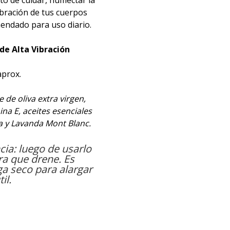
to de cuidar, humectar la
ibración de tus cuerpos
mendado para uso diario.
de Alta Vibración
aprox.
 de oliva extra virgen,
ina E, aceites esenciales
a y Lavanda Mont Blanc.
ia: luego de usarlo
a que drene. Es
a seco para alargar
il.
ral, Sahumar, Limpieza
aterapia, Magia,
, Alquimia, Terapias