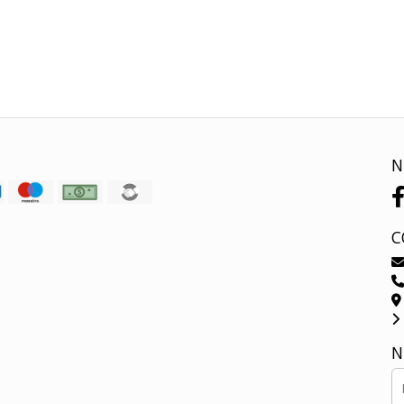
as
N
C
N