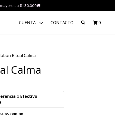
as mayores a $130.000🚚
CUENTA
CONTACTO
0
Jabón Ritual Calma
ual Calma
erencia
o
Efectivo
0
 de
$5.000,00