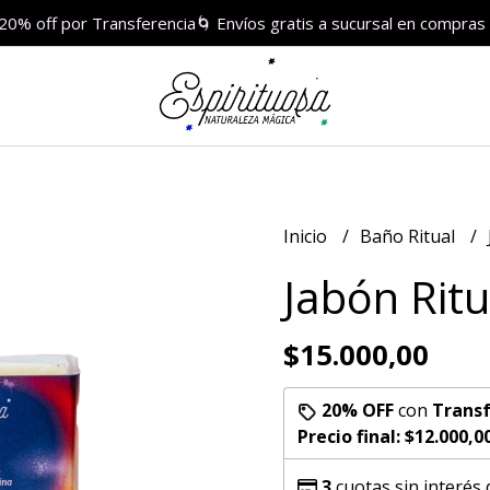
 20% off por Transferencia🌀 Envíos gratis a sucursal en compr
Inicio
Baño Ritual
Jabón Rit
$15.000,00
20% OFF
con
Transf
Precio final:
$12.000,0
3
cuotas sin interés